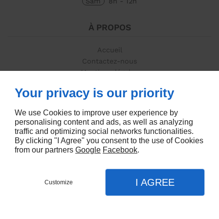
Sam
8h - 12h
À PROPOS
Accueil
Contactez-nous
Mentions légales
Plan du site
Your privacy is our priority
SUIVEZ-NOUS
We use Cookies to improve user experience by
personalising content and ads, as well as analyzing
traffic and optimizing social networks functionalities.
By clicking "I Agree" you consent to the use of Cookies
from our partners
Google
Facebook
.
I AGREE
Customize
Creation de site
CONTACTEZ-NOUS
MENU
APPEL
PLAN